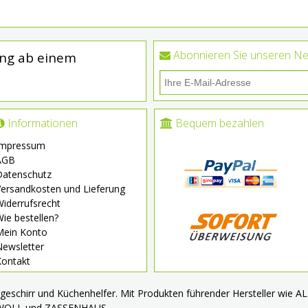
Abonnieren Sie unseren Ne
ung ab einem
Informationen
Bequem bezahlen
Impressum
AGB
Datenschutz
ersandkosten und Lieferung
iderrufsrecht
ie bestellen?
Mein Konto
Newsletter
Kontakt
chgeschirr und Küchenhelfer. Mit Produkten führender Hersteller wie
 WOLL und ZASSENHAUS.