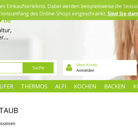
es Einkaufserlebnis. Dabei werden beispielsweise die Sessi
ktionsumfang des Online-Shops eingeschränkt.
Sind Sie dam
Mein Konto
Suche
Anmelden
UFER
THERMOS
ALFI
KOCHEN
BACKEN
K
TAUB
sseisen