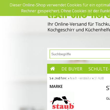
Dieser Online-Shop verwendet Cookies für ein optimal
Rechner gespeichert. Ohne Cookies ist der Fun
DE BUYER
SCHULTE-
TISCHKULTUR
MEHR
Sie sind hier:
»
Nach Hersteller
»
STAUB
Startseite
MARKE
S
SAISON
Gu