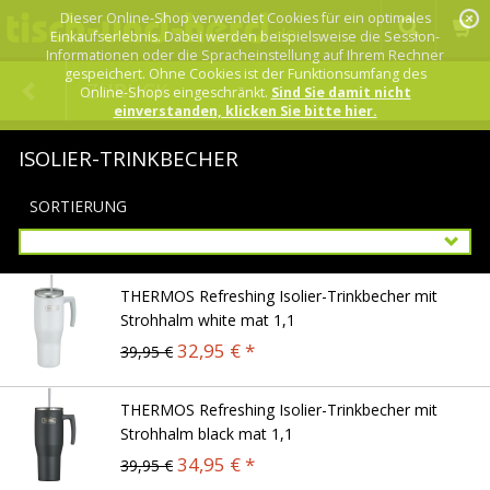
Dieser Online-Shop verwendet Cookies für ein optimales
Einkaufserlebnis. Dabei werden beispielsweise die Session-
Informationen oder die Spracheinstellung auf Ihrem Rechner
gespeichert. Ohne Cookies ist der Funktionsumfang des
ZURÜCK
Online-Shops eingeschränkt.
Sind Sie damit nicht
einverstanden, klicken Sie bitte hier.
ISOLIER-TRINKBECHER
SORTIERUNG
THERMOS Refreshing Isolier-Trinkbecher mit
Strohhalm white mat 1,1
32,95 € *
39,95 €
THERMOS Refreshing Isolier-Trinkbecher mit
Strohhalm black mat 1,1
34,95 € *
39,95 €