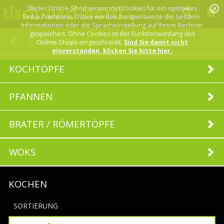
Dieser Online-Shop verwendet Cookies für ein optimales
Einkaufserlebnis. Dabei werden beispielsweise die Session-
Informationen oder die Spracheinstellung auf Ihrem Rechner
gespeichert. Ohne Cookies ist der Funktionsumfang des
ZURÜCK
Online-Shops eingeschränkt.
Sind Sie damit nicht
einverstanden, klicken Sie bitte hier.
KOCHTÖPFE
PFANNEN
BRÄTER / RÖMERTÖPFE
WOKS
KOCHEN
SORTIERUNG