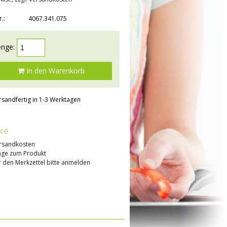
r.:
4067.341.075
nge:
In den Warenkorb
rsandfertig in 1-3 Werktagen
ice
rsandkosten
age zum Produkt
 den Merkzettel bitte anmelden