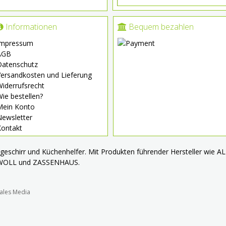
Informationen
Bequem bezahlen
Impressum
AGB
Datenschutz
ersandkosten und Lieferung
iderrufsrecht
ie bestellen?
Mein Konto
Newsletter
Kontakt
chgeschirr und Küchenhelfer. Mit Produkten führender Hersteller wie
 WOLL und ZASSENHAUS.
ales Media