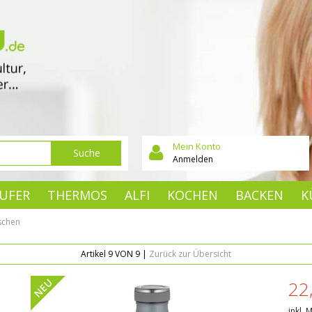
Mein Konto
Suche
Anmelden
UFER
THERMOS
ALFI
KOCHEN
BACKEN
K
schen
Artikel 9 VON 9 |
Zurück zur Übersicht
NEU
22
inkl. 