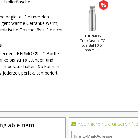
 Isolierflasche
%
e begleitet Sie über den
m geht warme Getränke warm,
raktische Flasche lässt Sie nicht
THERMOS
Trinkflasche TC
s
Edelstahl 0,5 l
Inhalt: 0,5 l
t bei der THERMOS® TC Bottle
ränke bis zu 18 Stunden und
 Temperatur halten. So können
ks jederzeit perfekt temperiert
Abonnieren Sie unseren Ne
ung ab einem