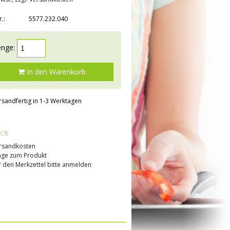
r.:
5577.232.040
nge:
In den Warenkorb
rsandfertig in 1-3 Werktagen
ice
rsandkosten
age zum Produkt
 den Merkzettel bitte anmelden