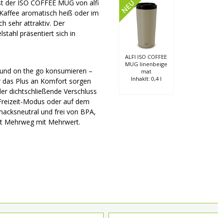
st der ISO COFFEE MUG von alfi
NEU
t Kaffee aromatisch heiß oder im
h sehr attraktiv. Der
stahl präsentiert sich in
ALFI ISO COFFEE
MUG linenbeige
und on the go konsumieren –
mat
Inhaklt: 0,4 l
ür das Plus an Komfort sorgen
er dichtschließende Verschluss
reizeit-Modus oder auf dem
macksneutral und frei von BPA,
ist Mehrweg mit Mehrwert.