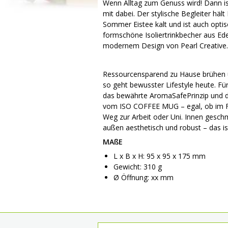
Wenn Alltag zum Genuss wird! Dann i
mit dabei. Der stylische Begleiter häl
Sommer Eistee kalt und ist auch optisc
formschöne Isoliertrinkbecher aus Edel
modernem Design von Pearl Creative.
Ressourcensparend zu Hause brühen 
so geht bewusster Lifestyle heute. F
das bewährte AromaSafePrinzip und d
vom ISO COFFEE MUG – egal, ob im F
Weg zur Arbeit oder Uni. Innen gesch
außen aesthetisch und robust – das 
MAßE
L x B x H: 95 x 95 x 175 mm
Gewicht: 310 g
Ø Öffnung: xx mm