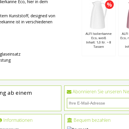
olierkanne Eco, hier in dem
%
chtem Kunststoff, designed von
eekanne ist in verschiedenen
ALFI Isolierkanne
ALFI
Eco, weiß
Eco, 
Inhalt: 1,0 ltr. ~ 8
Tassen
Inh
glaseinsatz
istung
Abonnieren Sie unseren Ne
ung ab einem
Informationen
Bequem bezahlen