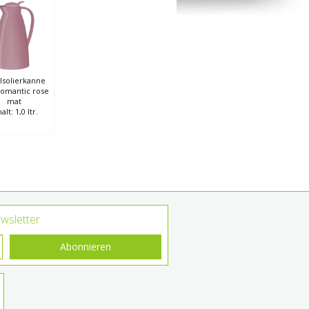
 Isolierkanne
romantic rose
mat
alt: 1,0 ltr.
wsletter
Abonnieren