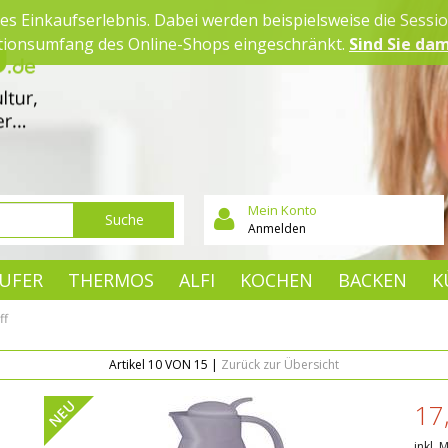
es Einkaufserlebnis. Dabei werden beispielsweise die Sessi
ktionsumfang des Online-Shops eingeschränkt.
Sind Sie dam
Mein Konto
Suche
Anmelden
UFER
THERMOS
ALFI
KOCHEN
BACKEN
K
ff
Artikel 10 VON 15 |
Zurück zur Übersicht
NEU
17
inkl. 