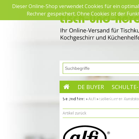
Dieser Online-Shop verwendet Cookies für ein optimal
Rechner gespeichert. Ohne Cookies ist der Fun
DE BUYER
SCHULTE-
TISCHKULTUR
MEHR
Sie sind hier:
»
ALFI
»
Isolierkannen Kunststo
Startseite
SAISON
Artikel zurück