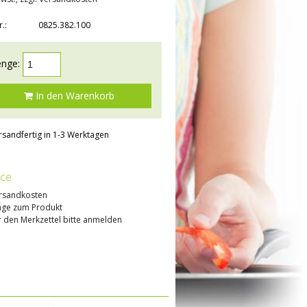
r.:
0825.382.100
nge:
In den Warenkorb
rsandfertig in 1-3 Werktagen
ice
rsandkosten
age zum Produkt
 den Merkzettel bitte anmelden