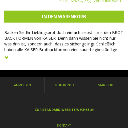
* inkl. MwSt., zzgl. Versandkosten
IN DEN WARENKORB
Backen Sie Ihr Lieblingsbrot doch einfach selbst – mit den BROT
BACK FORMEN von KAISER. Denn dann wissen Sie nicht nur,
was drin ist, sondern auch, dass es sicher gelingt. Schließlich
haben alle KAISER-Brotbackformen eine sauerteigbeständige
Antihaftbeschichtung und sind sogar für Brotbackmischungen
geeignet. Probieren Sie es aus – und kreieren Sie ofenfrischen
Brotgenuss ganz nach Ihrem Geschmack.
Mit Rezeptheft !
Gute Antihaftbeschichtung
ANMELDEN
MEIN KONTO
STARTSEITE
Sauerteigbeständig
Für 1000g-Brote
ZUR STANDARD-WEBSITE WECHSELN
KONTAKT