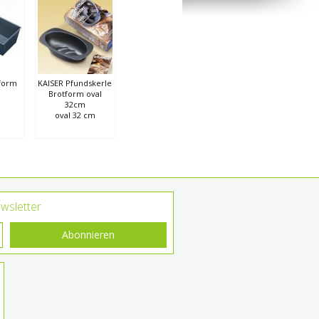
form
KAISER Pfundskerle
Brotform oval
32cm
oval 32 cm
wsletter
Abonnieren