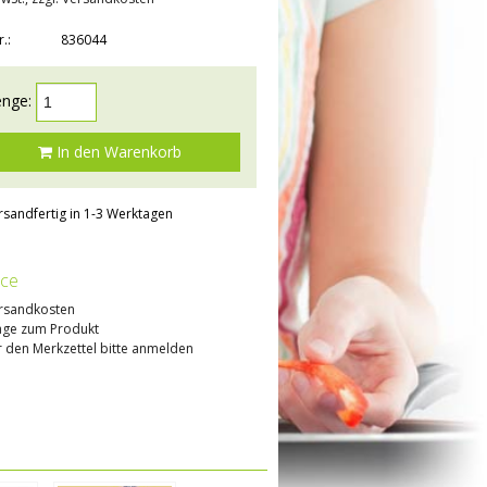
r.:
836044
nge:
In den Warenkorb
rsandfertig in 1-3 Werktagen
ice
rsandkosten
age zum Produkt
 den Merkzettel bitte anmelden