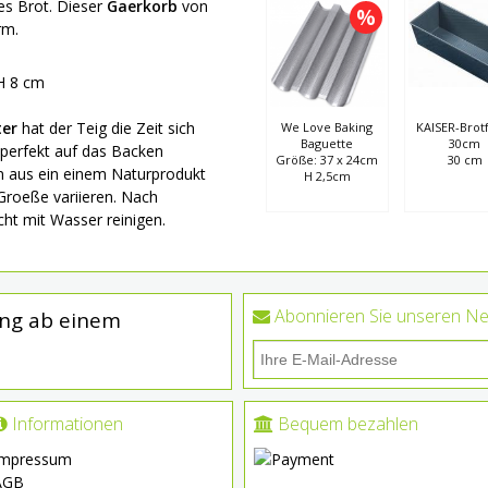
es Brot. Dieser
Gaerkorb
von
%
orm.
 H 8 cm
ter
hat der Teig die Zeit sich
We Love Baking
KAISER-Brot
Baguette
30cm
perfekt auf das Backen
Größe: 37 x 24cm
30 cm
n aus ein einem Naturprodukt
H 2,5cm
Groeße variieren. Nach
ht mit Wasser reinigen.
Abonnieren Sie unseren Ne
ung ab einem
Informationen
Bequem bezahlen
Impressum
AGB