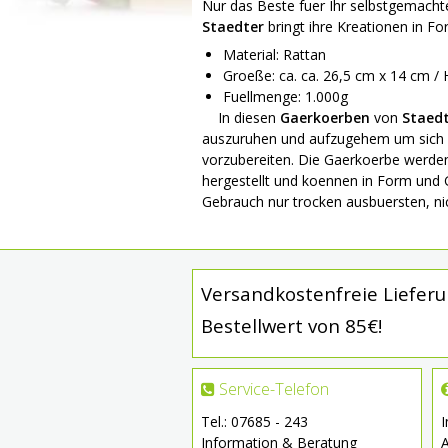
Nur das Beste fuer Ihr selbstgemacht
Staedter
bringt ihre Kreationen in F
Material: Rattan
Groeße: ca. ca. 26,5 cm x 14 cm /
Fuellmenge: 1.000g
In diesen
Gaerkoerben
von
Staed
auszuruhen und aufzugehem um sich 
vorzubereiten. Die Gaerkoerbe werde
hergestellt und koennen in Form und 
Gebrauch nur trocken ausbuersten, nic
Versandkostenfreie Liefer
Bestellwert von 85€!
Service-Telefon
Tel.: 07685 - 243
Information & Beratung