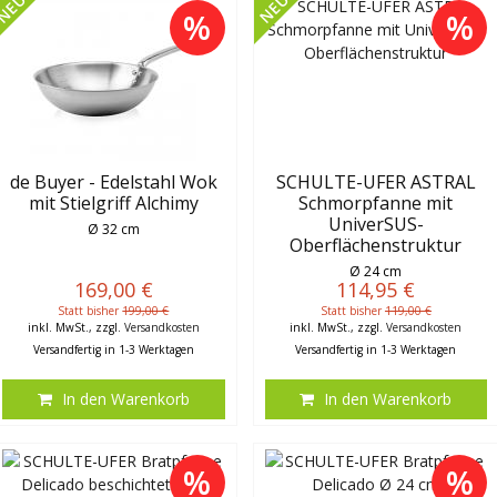
NEU
NEU
%
%
de Buyer - Edelstahl Wok
SCHULTE-UFER ASTRAL
mit Stielgriff Alchimy
Schmorpfanne mit
UniverSUS-
Ø 32 cm
Oberflächenstruktur
Ø 24 cm
169,00 €
114,95 €
Statt bisher
199,00 €
Statt bisher
119,00 €
inkl. MwSt., zzgl.
Versandkosten
inkl. MwSt., zzgl.
Versandkosten
Versandfertig in 1-3 Werktagen
Versandfertig in 1-3 Werktagen
In den Warenkorb
In den Warenkorb
%
%