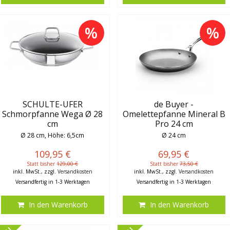
%
%
SCHULTE-UFER
de Buyer -
Schmorpfanne Wega Ø 28
Omelettepfanne Mineral B
cm
Pro 24 cm
Ø 28 cm, Höhe: 6,5cm
Ø 24 cm
109,95 €
69,95 €
Statt bisher
129,00 €
Statt bisher
73,50 €
inkl. MwSt., zzgl.
Versandkosten
inkl. MwSt., zzgl.
Versandkosten
Versandfertig in 1-3 Werktagen
Versandfertig in 1-3 Werktagen
In den Warenkorb
In den Warenkorb