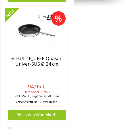
NEU
%
SCHULTE_UFER Quasar,
Univer-SUS Ø 24 cm
94,95 €
Statt bisher
99,95 €
inkl. MwSt., zzgl.
Versandkosten
Versandfertig in 1-3 Werktagen
In den Warenkorb