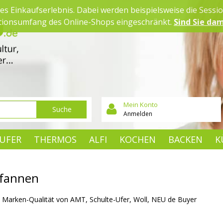
es Einkaufserlebnis. Dabei werden beispielsweise die Sessi
ktionsumfang des Online-Shops eingeschränkt.
Sind Sie dam
Mein Konto
Suche
Anmelden
UFER
THERMOS
ALFI
KOCHEN
BACKEN
K
fannen
 Marken-Qualität von AMT, Schulte-Ufer, Woll, NEU de Buyer