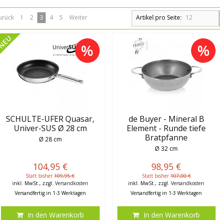
urück
1
2
3
4
5
Weiter
Artikel pro Seite:
12
NEU
%
%
SCHULTE-UFER Quasar,
de Buyer - Mineral B
Univer-SUS Ø 28 cm
Element - Runde tiefe
Bratpfanne
Ø 28 cm
Ø 32 cm
104,95 €
98,95 €
Statt bisher
109,95 €
Statt bisher
107,00 €
inkl. MwSt., zzgl.
Versandkosten
inkl. MwSt., zzgl.
Versandkosten
Versandfertig in 1-3 Werktagen
Versandfertig in 1-3 Werktagen
In den Warenkorb
In den Warenkorb