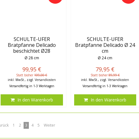
SCHULTE-UFER
SCHULTE-UFER
Bratpfanne Delicado
Bratpfanne Delicado Ø 24
beschichtet Ø28
cm
Ø 28 cm
Ø 24 cm
99,95 €
79,95 €
Statt bisher
109,00 €
Statt bisher
89,99 €
inkl. MwSt., zzgl.
Versandkosten
inkl. MwSt., zzgl.
Versandkosten
Versandfertig in 1-3 Werktagen
Versandfertig in 1-3 Werktagen
In den Warenkorb
In den Warenkorb
urück
1
2
3
4
5
Weiter