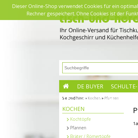
Dieser Online-Shop verwendet Cookies für ein optimal
Rechner gespeichert. Ohne Cookies ist der Fun
DE BUYER
SCHULTE-
TISCHKULTUR
MEHR
Sie sind hier:
»
Kochen
»
Pfannen
Startseite
KOCHEN
P
SAISON
Kochtöpfe
1a
Pfannen
Bräter / Römertöpfe