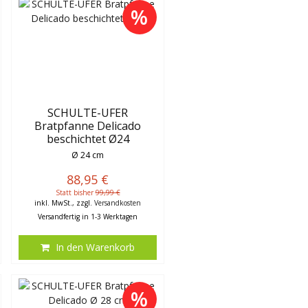
%
SCHULTE-UFER
Bratpfanne Delicado
beschichtet Ø24
Ø 24 cm
88,95 €
Statt bisher
99,99 €
inkl. MwSt., zzgl.
Versandkosten
Versandfertig in 1-3 Werktagen
In den Warenkorb
%