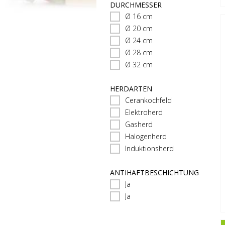
DURCHMESSER
Ø 16 cm
Ø 20 cm
Ø 24 cm
Ø 28 cm
Ø 32 cm
HERDARTEN
Cerankochfeld
Elektroherd
Gasherd
Halogenherd
Induktionsherd
ANTIHAFTBESCHICHTUNG
Ja
Ja