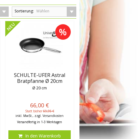
Sortierung:
Wählen
NEU
%
SCHULTE-UFER Astral
Bratpfanne Ø 20cm
Ø 20 cm
66,00 €
Statt bisher
69,95 €
inkl. MwSt., zzgl.
Versandkosten
Versandfertig in 1-3 Werktagen
In den Warenkorb